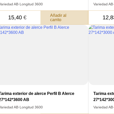
Variedad AB
·
Longitud 3600
Variedad AB
Añadir al
15,40
€
12,
carrito
SKU
JE SU
Nombre
ERTIR
Tarima exterior de alerce Perfil B Alerce
Tarima exte
Costo unitario:
EDIDO
27*142*3600 AB
27*142*30
Su pedido:
Variedad AB
·
Longitud 3600
Variedad AB
Cantidad:
350
ud