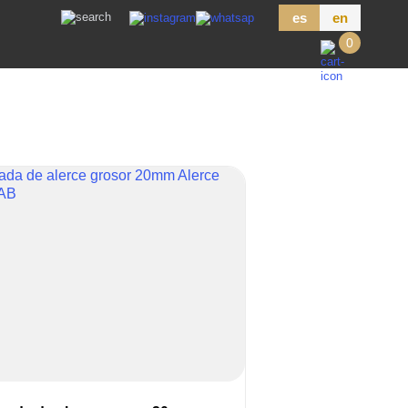
es
en
0