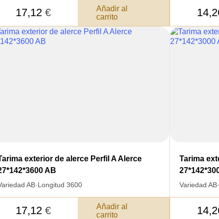
Añadir al
17,12
€
14,
carrito
Total 
Después de enviar
contacto con uste
y discutiremos lo
Tarima exterior de alerce Perfil A Alerce
Tarima exte
27*142*3600 AB
27*142*30
Variedad AB
·
Longitud 3600
Variedad AB
Añadir al
17,12
€
14,
carrito