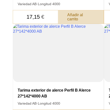
Variedad AB
·
Longitud 4000
Añadir al
17,15
€
carrito
DE
DATOS PARA REV
Tarima exterior de alerce Perfil B Alerce
COMUNICACIONES A P
27*142*4000 AB
Variedad AB
·
Longitud 4000