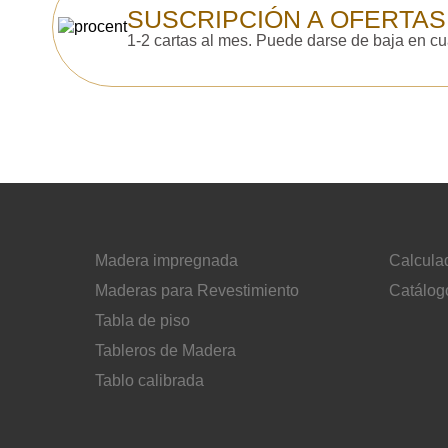
SUSCRIPCIÓN A OFERTAS
1-2 cartas al mes. Puede darse de baja en c
Madera impregnada
Calcula
Maderas para Revestimiento
Catálog
Tabla de piso
Tableros de Madera
Tablo calibrada