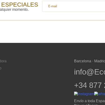
 ESPECIALES
ualquier momento.
dora
Barcelona · Madrid
o
info@Ec
+34 877 
Envío a toda Espa