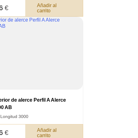
Añadir al
26
€
carrito
3050 €
a pagar:
 su solicitud, nos pondremos en
d.
s métodos de pago y entrega.
rior de alerce Perfil A Alerce
00 AB
·
Longitud 3000
Añadir al
26
€
carrito