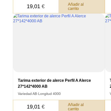
Añadir al
19,01
€
carrito
Acepto el procesamiento
datos personales
.
Todos los campos son obligatorios.
Tarima exterior de alerce Perfil A Alerce
27*142*4000 AB
Variedad AB
·
Longitud 4000
Añadir al
19,01
€
carrito