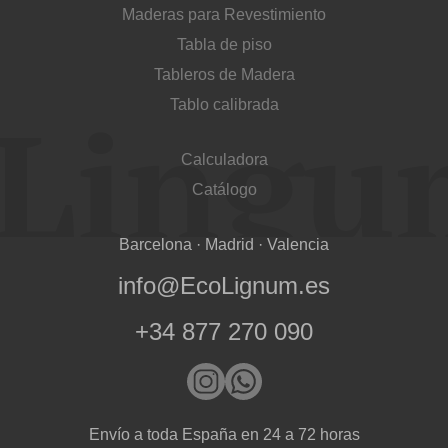
Maderas para Revestimiento
Tabla de piso
Tableros de Madera
Tablo calibrada
Acepto el procesamiento
datos personales
.
Todos los campos son obligatorios.
Calculadora
Catálogo
3050 €
Total a pagar:
Barcelona · Madrid · Valencia
info@EcoLignum.es
+34 877 270 090
Después de enviar su solicitud, nos
pondremos en contacto con usted.
y discutiremos los métodos de pago y entrega.
Envío a toda España en 24 a 72 horas