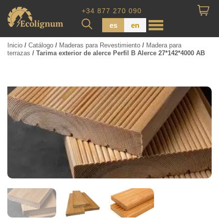
+34 877 270 090
es
en
Inicio
/
Catálogo
/
Maderas para Revestimiento
/
Madera para
terrazas
/ Tarima exterior de alerce Perfil B Alerce 27*142*4000 AB
Madera impregnada
Maderas para Revestimiento
Tabla de piso
Tableros de Madera
Tablo calibrada