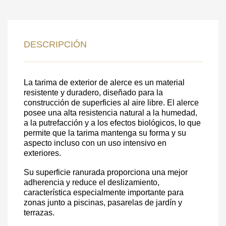
DEJE SU
DATOS PARA REVERTIR
DESCRIPCIÓN
COMUNICACIONES A PEDIDO
La tarima de exterior de alerce es un material
resistente y duradero, diseñado para la
SKU
construcción de superficies al aire libre. El alerce
posee una alta resistencia natural a la humedad,
Nombre
a la putrefacción y a los efectos biológicos, lo que
Costo unitario:
permite que la tarima mantenga su forma y su
aspecto incluso con un uso intensivo en
Su pedido:
exteriores.
Cantidad:
350
ud
Su superficie ranurada proporciona una mejor
adherencia y reduce el deslizamiento,
característica especialmente importante para
zonas junto a piscinas, pasarelas de jardín y
terrazas.