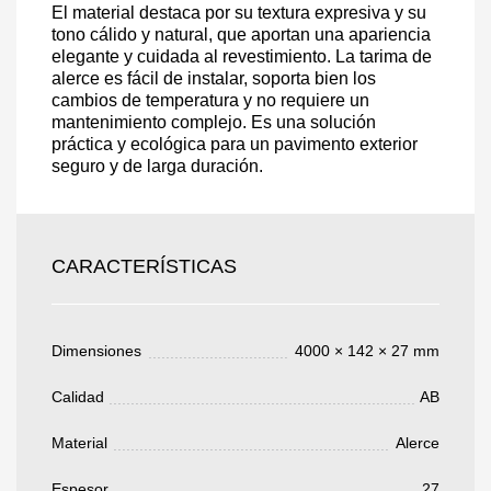
El material destaca por su textura expresiva y su
tono cálido y natural, que aportan una apariencia
elegante y cuidada al revestimiento. La tarima de
alerce es fácil de instalar, soporta bien los
Acepto el procesamiento
datos personales
.
cambios de temperatura y no requiere un
Todos los campos son obligatorios.
mantenimiento complejo. Es una solución
práctica y ecológica para un pavimento exterior
seguro y de larga duración.
3050 €
Total a pagar:
CARACTERÍSTICAS
Después de enviar su solicitud, nos
Dimensiones
4000 × 142 × 27 mm
pondremos en contacto con usted.
y discutiremos los métodos de pago y entrega.
Calidad
AB
Material
Alerce
Espesor
27