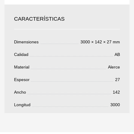
Todos los campos son obligatorios.
CARACTERÍSTICAS
3050 €
Total a pagar:
Dimensiones
3000 × 142 × 27 mm
Calidad
AB
Después de enviar su solicitud, nos
Material
Alerce
pondremos en contacto con usted.
y discutiremos los métodos de pago y entrega.
Espesor
27
Ancho
142
Longitud
3000