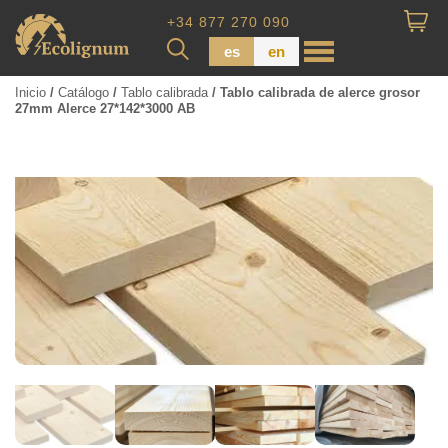
+34 877 270 090
es
en
Inicio
/
Catálogo
/
Tablo calibrada
/ Tablo calibrada de alerce grosor
27mm Alerce 27*142*3000 AB
Madera impregnada
Maderas para Revestimiento
Tabla de piso
Tableros de Madera
Tablo calibrada