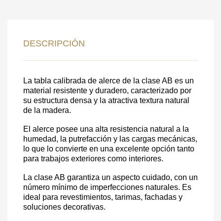
DATOS PARA REVERTIR
COMUNICACIONES A PEDIDO
DESCRIPCIÓN
SKU
Nombre
La tabla calibrada de alerce de la clase AB es un
Costo unitario:
material resistente y duradero, caracterizado por
Su pedido:
su estructura densa y la atractiva textura natural
de la madera.
Cantidad:
350
ud
El alerce posee una alta resistencia natural a la
humedad, la putrefacción y las cargas mecánicas,
lo que lo convierte en una excelente opción tanto
para trabajos exteriores como interiores.
La clase AB garantiza un aspecto cuidado, con un
número mínimo de imperfecciones naturales. Es
ideal para revestimientos, tarimas, fachadas y
soluciones decorativas.
Acepto el procesamiento
datos personales
.