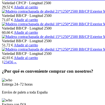
Variedad CP/CP
·
Longitud 2500
29,52
€
Añadir al carrito
M
Variedad BB/CP
·
Longitud 2500
71,07
€
Añadir al carrito
M
Variedad BB/CP
·
Longitud 2500
60,66
€
Añadir al carrito
M
Variedad BB/CP
·
Longitud 2500
51,72
€
Añadir al carrito
M
Variedad BB/CP
·
Longitud 2500
42,93
€
Añadir al carrito
1
2
3
4
5
6
→
¿Por qué es conveniente comprar con nosotros?
Entrega 24–72 horas
Envíos de palets a toda España
Factura con IVA