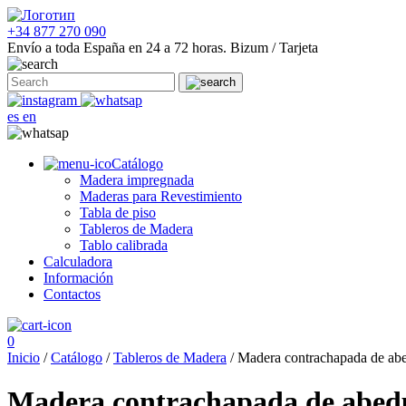
+34 877 270 090
Envío a toda España en 24 a 72 horas.
Bizum / Tarjeta
es
en
Catálogo
Madera impregnada
Maderas para Revestimiento
Tabla de piso
Tableros de Madera
Tablo calibrada
Calculadora
Información
Contactos
0
Inicio
/
Catálogo
/
Tableros de Madera
/ Madera contrachapada de ab
Madera contrachapada de abed