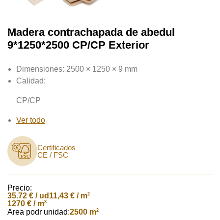
Madera contrachapada de abedul
9*1250*2500 CP/CP Exterior
Dimensiones:
2500 × 1250 × 9 mm
Calidad:
CP/CP
Ver todo
Certificados
CE / FSC
Precio:
35.72
€ / ud
2
11,43 € / m
3
1270 € / m
Area podr unidad:
2
2500 m