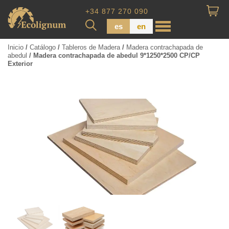
+34 877 270 090
es
en
Inicio
/
Catálogo
/
Tableros de Madera
/
Madera contrachapada de
abedul
/ Madera contrachapada de abedul 9*1250*2500 CP/CP
Exterior
Madera impregnada
Maderas para Revestimiento
Tabla de piso
Tableros de Madera
Tablo calibrada