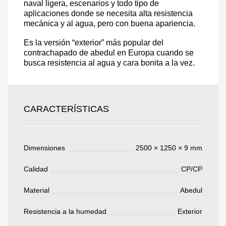
naval ligera, escenarios y todo tipo de
aplicaciones donde se necesita alta resistencia
mecánica y al agua, pero con buena apariencia.
Es la versión “exterior” más popular del
Acepto el procesamiento
datos personales
.
contrachapado de abedul en Europa cuando se
Todos los campos son obligatorios.
busca resistencia al agua y cara bonita a la vez.
3050 €
Total a pagar:
CARACTERÍSTICAS
Dimensiones
2500 × 1250 × 9 mm
Después de enviar su solicitud, nos
Calidad
CP/CP
pondremos en contacto con usted.
y discutiremos los métodos de pago y entrega.
Material
Abedul
Resistencia a la humedad
Exterior