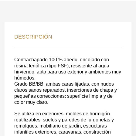
DEJE SU
DATOS PARA REVERTIR
DESCRIPCIÓN
COMUNICACIONES A PEDIDO
SKU
Contrachapado 100 % abedul encolado con
resina fenólica (tipo FSF), resistente al agua
Nombre
hirviendo, apto para uso exterior y ambientes muy
húmedos.
Costo unitario:
Grado BB/BB: ambas caras lijadas, con nudos
claros sanos reparados, inserciones de chapa y
Su pedido:
pequeñas correcciones; superficie limpia y de
Cantidad:
350
ud
color muy claro.
Se utiliza en exteriores: moldes de hormigón
reutilizables, suelos y paredes de furgonetas y
remolques, mobiliario de jardín, estructuras
infantiles exteriores, caravanas, construcción