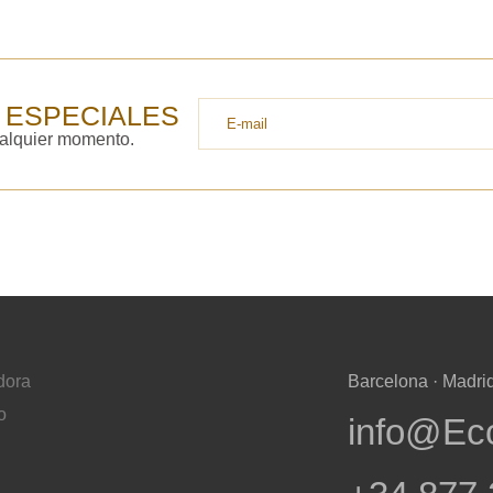
 ESPECIALES
ualquier momento.
dora
Barcelona · Madrid
o
info@Ec