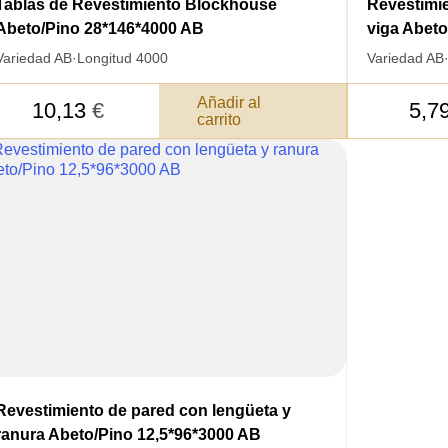
Tablas de Revestimiento Blockhouse
Revestimie
Abeto/Pino 28*146*4000 AB
viga Abeto
Variedad AB
·
Longitud 4000
Variedad AB
Añadir al
10,13
€
5,7
carrito
SKU
JE SU
Nombre
ERTIR
Revestimiento de pared con lengüeta y
Costo unitario:
EDIDO
ranura Abeto/Pino 12,5*96*3000 AB