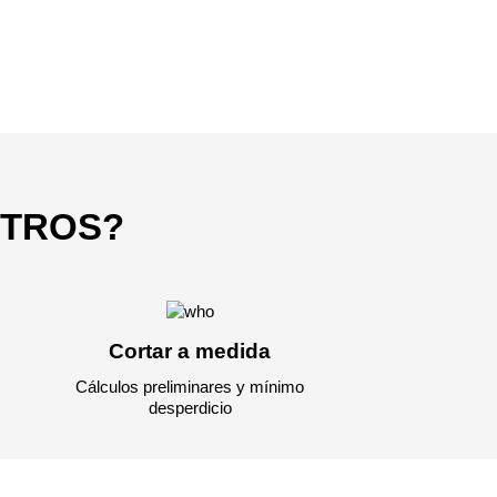
3050 €
a pagar:
OTROS?
 su solicitud, nos pondremos en
d.
s métodos de pago y entrega.
Cortar a medida
Cálculos preliminares y mínimo
desperdicio