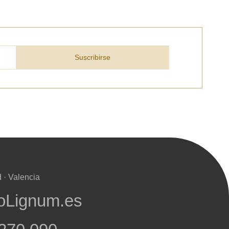
Suscribirse
 · Valencia
oLignum.es