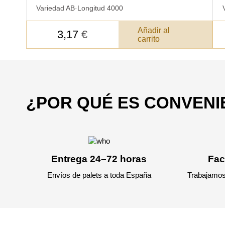
Variedad AB
·
Longitud 4000
Añadir al
3,17
€
carrito
¿POR QUÉ ES CONVEN
Acepto el procesamiento
datos personales
.
Todos los campos son obligatorios.
Entrega 24–72 horas
Fac
Envíos de palets a toda España
Trabajamos