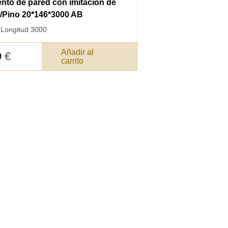
nto de pared con imitación de
/Pino 20*146*3000 AB
·
Longitud 3000
Añadir al
9
€
carrito