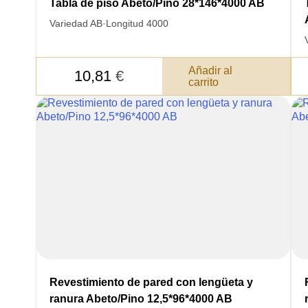
Tabla de piso Abeto/Pino 28*146*4000 AB
Variedad AB
·
Longitud 4000
Añadir al
10,81
€
carrito
DE
DATOS PARA REV
Revestimiento de pared con lengüeta y
COMUNICACIONES A P
ranura Abeto/Pino 12,5*96*4000 AB