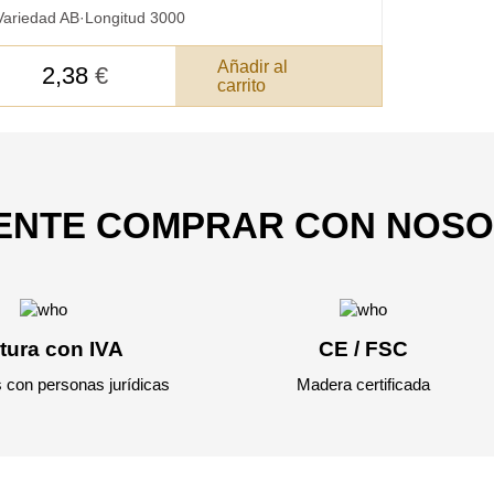
Su pedido:
Variedad AB
·
Longitud 3000
Cantidad:
350
ud
Añadir al
2,38
€
carrito
Total 
IENTE COMPRAR CON NOS
Después de enviar
contacto con uste
y discutiremos lo
tura con IVA
CE / FSC
 con personas jurídicas
Madera certificada