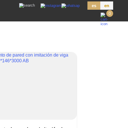
es
en
0