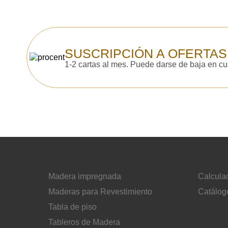
SUSCRIPCIÓN A OFERTAS
1-2 cartas al mes. Puede darse de baja en c
Madera impregnada
Calcula
Maderas para Revestimiento
Catálog
Tabla de piso
Tableros de Madera