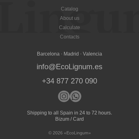
Catalog
About us
Calculate
Acepto el procesamiento
datos personales
.
Contacts
Todos los campos son obligatorios.
Barcelona · Madrid · Valencia
3050 €
Total a pagar:
info@EcoLignum.es
+34 877 270 090
Después de enviar su solicitud, nos
pondremos en contacto con usted.
y discutiremos los métodos de pago y entrega.
Shipping to all Spain in 24 to 72 hours.
Bizum / Card
© 2026 «EcoLingum»