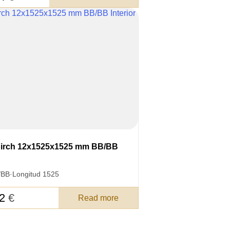
3050 €
a pagar:
 su solicitud, nos pondremos en
irch 12x1525x1525 mm BB/BB
d.
s métodos de pago y entrega.
/BB
·
Longitud 1525
42
€
Read more