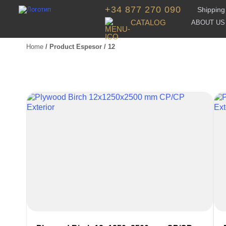
+34 877 270 090
Shipping 
CATALOG
ABOUT US
Home
/ Product Espesor / 12