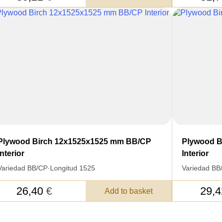
Unit cost:
DER.
Your order:
Quantity:
350
un
Total 
Después de enviar
Plywood Birch 12x1525x1525 mm BB/CP
Plywood B
contacto con uste
Interior
Interior
y discutiremos lo
Variedad BB/CP
·
Longitud 1525
Variedad BB
26,40
€
29,
Add to basket