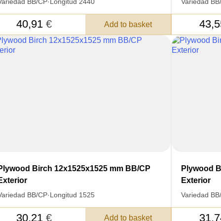
Variedad BB/CP
·
Longitud 2440
Variedad BB
40,91
€
43,
Add to basket
Plywood Birch 12x1525x1525 mm BB/CP
Plywood B
Exterior
Exterior
SKU
Variedad BB/CP
·
Longitud 1525
Variedad BB
YOUR
Nombre
S FOR
30,21
€
31,
Add to basket