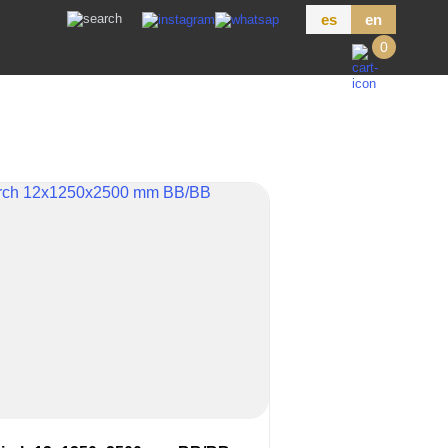
es
en
0