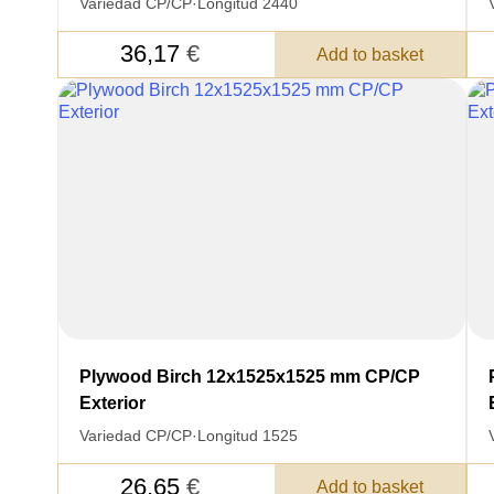
Variedad CP/CP
·
Longitud 2440
36,17
€
Add to basket
Plywood Birch 12x1525x1525 mm CP/CP
Exterior
Variedad CP/CP
·
Longitud 1525
LEAVE 
DETAIL
26,65
€
Add to basket