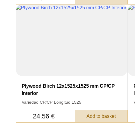
FEEDBACK ON THE OR
Acepto el procesamiento
datos personales
.
Plywood Birch 12x1525x1525 mm CP/CP
Todos los campos son obligatorios.
Interior
Variedad CP/CP
·
Longitud 1525
24,56
€
Add to basket