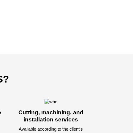
S?
e
Cutting, machining, and
installation services
Available according to the client's