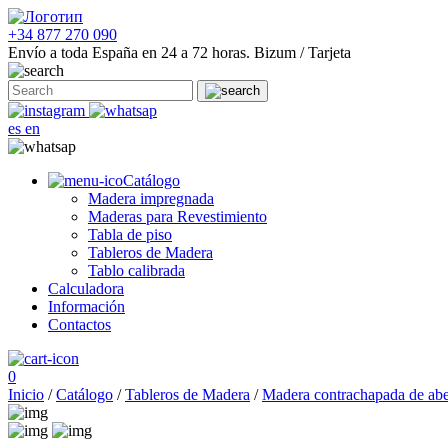
+34 877 270 090
Envío a toda España en 24 a 72 horas.
Bizum / Tarjeta
es
en
Catálogo
Madera impregnada
Maderas para Revestimiento
Tabla de piso
Tableros de Madera
Tablo calibrada
Calculadora
Información
Contactos
0
Inicio
/
Catálogo
/
Tableros de Madera
/
Madera contrachapada de ab