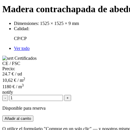
Madera contrachapada de abed
Dimensiones:
1525 × 1525 × 9 mm
Calidad:
CP/CP
Ver todo
Certificados
CE / FSC
Precio:
24.7
€ / ud
2
10,62 € / m
3
1180 € / m
notify
-
+
Disponible para reserva
Añadir al carrito
O utilice el formulario "Comprar en un solo clic" — y nosotros mismo