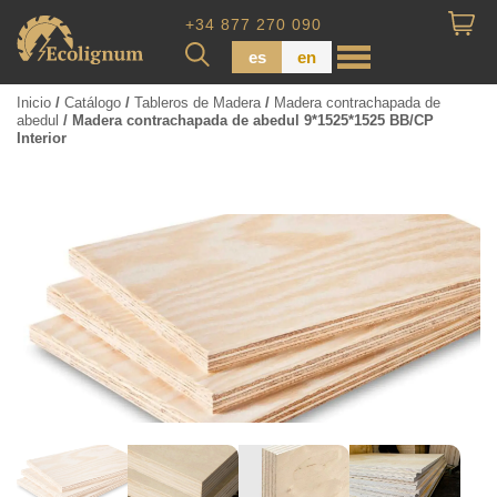
+34 877 270 090
es
en
Inicio
/
Catálogo
/
Tableros de Madera
/
Madera contrachapada de
abedul
/ Madera contrachapada de abedul 9*1525*1525 BB/CP
Interior
Madera impregnada
Maderas para Revestimiento
Tabla de piso
Tableros de Madera
Tablo calibrada