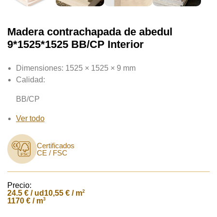
Madera contrachapada de abedul
9*1525*1525 BB/CP Interior
Dimensiones:
1525 × 1525 × 9 mm
Calidad:
BB/CP
Ver todo
Certificados
CE / FSC
Precio:
24.5
€ / ud
2
10,55 € / m
3
1170 € / m