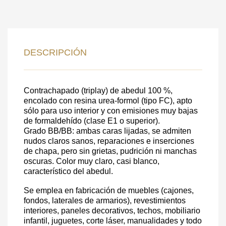
DEJE SU
DESCRIPCIÓN
DATOS PARA REVERTIR
COMUNICACIONES A PEDIDO
Contrachapado (triplay) de abedul 100 %,
encolado con resina urea-formol (tipo FC), apto
SKU
sólo para uso interior y con emisiones muy bajas
de formaldehído (clase E1 o superior).
Nombre
Grado BB/BB: ambas caras lijadas, se admiten
Costo unitario:
nudos claros sanos, reparaciones e inserciones
de chapa, pero sin grietas, pudrición ni manchas
Su pedido:
oscuras. Color muy claro, casi blanco,
Cantidad:
350
ud
característico del abedul.
Se emplea en fabricación de muebles (cajones,
fondos, laterales de armarios), revestimientos
interiores, paneles decorativos, techos, mobiliario
infantil, juguetes, corte láser, manualidades y todo