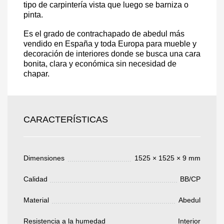
tipo de carpintería vista que luego se barniza o
pinta.
Es el grado de contrachapado de abedul más
vendido en España y toda Europa para mueble y
Acepto el procesamiento
datos personales
.
decoración de interiores donde se busca una cara
bonita, clara y económica sin necesidad de
Todos los campos son obligatorios.
chapar.
3050 €
Total a pagar:
CARACTERÍSTICAS
Dimensiones
1525 × 1525 × 9 mm
Después de enviar su solicitud, nos
pondremos en contacto con usted.
Calidad
BB/CP
y discutiremos los métodos de pago y entrega.
Material
Abedul
Resistencia a la humedad
Interior