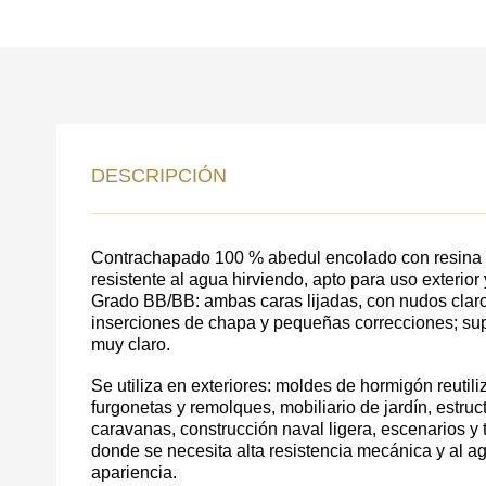
DE
DATOS PARA REV
DESCRIPCIÓN
COMUNICACIONES A P
Contrachapado 100 % abedul encolado con resina f
resistente al agua hirviendo, apto para uso exteri
Grado BB/BB: ambas caras lijadas, con nudos clar
inserciones de chapa y pequeñas correcciones; supe
muy claro.
Se utiliza en exteriores: moldes de hormigón reutil
furgonetas y remolques, mobiliario de jardín, estruct
caravanas, construcción naval ligera, escenarios y 
donde se necesita alta resistencia mecánica y al a
Acepto el procesamiento
datos personales
.
apariencia.