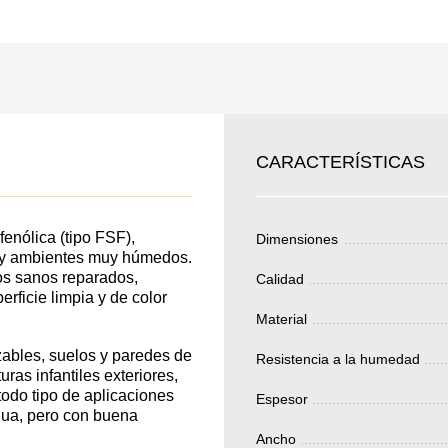
SKU
JE SU
Nombre
ERTIR
Costo unitario:
CARACTERÍSTICAS
EDIDO
Su pedido:
Cantidad:
350
ud
enólica (tipo FSF),
Dimensiones
or y ambientes muy húmedos.
os sanos reparados,
Calidad
rficie limpia y de color
Total 
Material
izables, suelos y paredes de
Resistencia a la humedad
uras infantiles exteriores,
todo tipo de aplicaciones
Espesor
gua, pero con buena
Después de enviar
Ancho