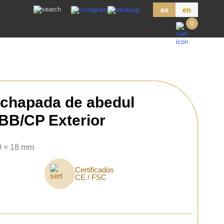
es
en
0
chapada de abedul
BB/CP Exterior
0 × 18 mm
Certificados
CE / FSC