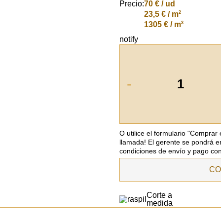
Precio:
70
€ / ud
2
23,5 € / m
3
1305 € / m
notify
-
O utilice el formulario "Comprar
llamada! El gerente se pondrá e
condiciones de envío y pago con
CO
Corte a
medida