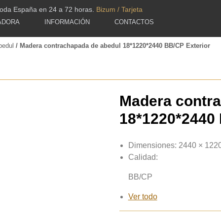
toda España en 24 a 72 horas.
Bizum / Tarjeta
ADORA
INFORMACIÓN
CONTACTOS
bedul
/ Madera contrachapada de abedul 18*1220*2440 BB/CP Exterior
Madera contra
18*1220*2440 
Dimensiones:
2440 × 122
Calidad:
BB/CP
Ver todo