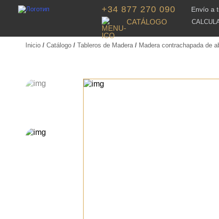
+34 877 270 090
Envío a 
CATÁLOGO
CALCUL
Inicio
/
Catálogo
/
Tableros de Madera
/
Madera contrachapada de a