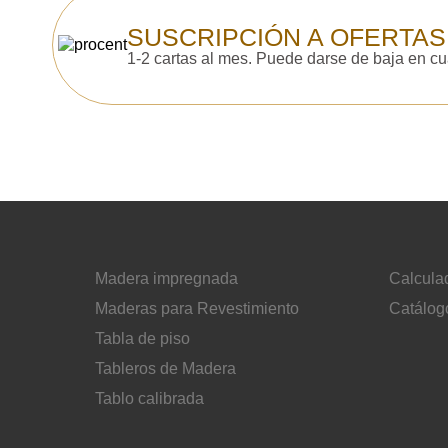
SUSCRIPCIÓN A OFERTAS
1-2 cartas al mes. Puede darse de baja en c
Madera impregnada
Calcula
Maderas para Revestimiento
Catálog
Tabla de piso
Tableros de Madera
Tablo calibrada