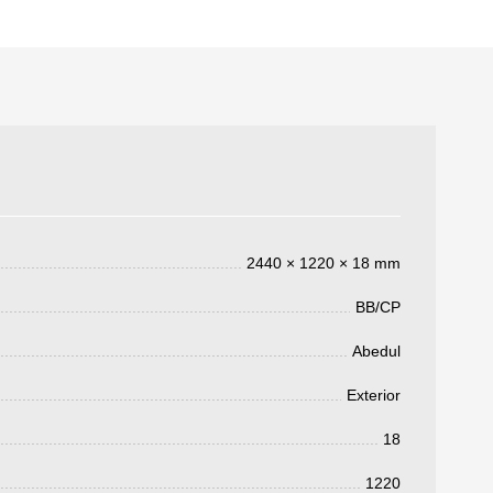
2440 × 1220 × 18 mm
BB/CP
3050 €
a pagar:
Abedul
Exterior
18
 su solicitud, nos pondremos en
1220