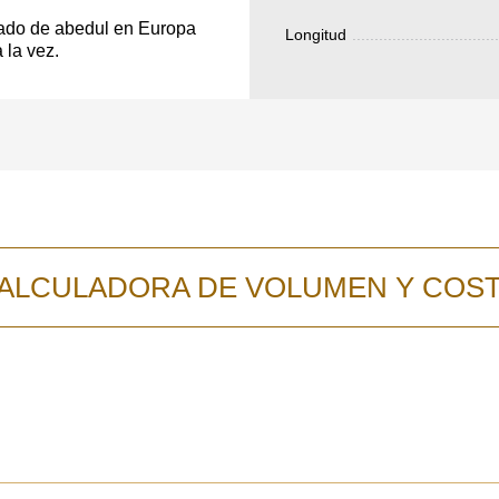
contacto con uste
y discutiremos lo
apado de abedul en Europa
Longitud
 la vez.
ALCULADORA DE VOLUMEN Y COS