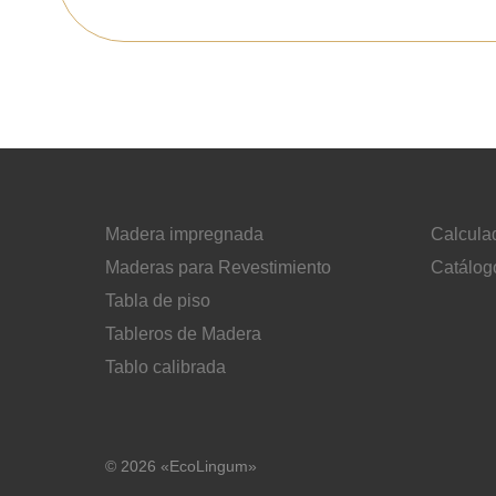
Madera impregnada
Calcula
Maderas para Revestimiento
Catálog
Tabla de piso
Tableros de Madera
Tablo calibrada
© 2026 «EcoLingum»