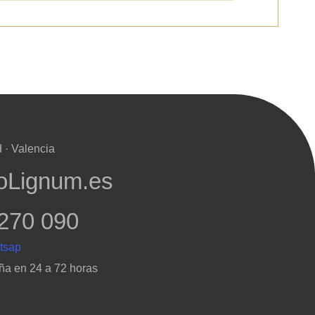
 · Valencia
oLignum.es
270 090
ña en 24 a 72 horas