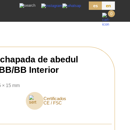
es
en
0
chapada de abedul
BB/BB Interior
5 × 15 mm
Certificados
CE / FSC