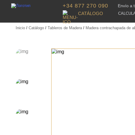
+34 877 270 090
Envío a 
CATÁLOGO
CALCUL
Inicio
/
Catálogo
/
Tableros de Madera
/
Madera contrachapada de a