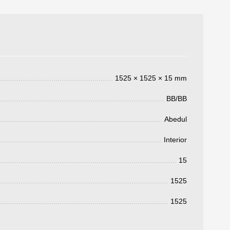
1525 × 1525 × 15 mm
BB/BB
Abedul
Interior
3050 €
a pagar:
15
1525
1525
 su solicitud, nos pondremos en