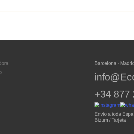
dora
Barcelona · Madrid
o
info@Ec
+34 877 
Envío a toda Espa
Bizum / Tarjeta