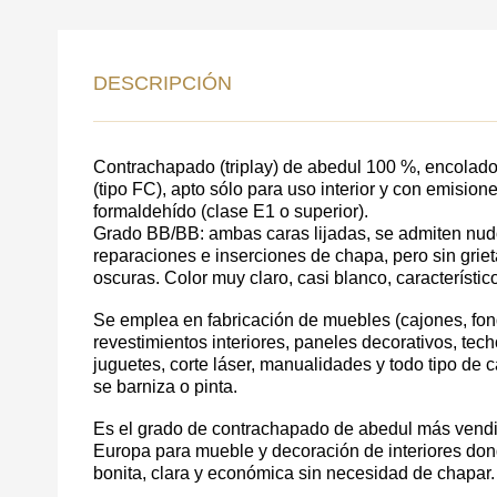
DE
DESCRIPCIÓN
DATOS PARA REV
COMUNICACIONES A P
Contrachapado (triplay) de abedul 100 %, encolado
(tipo FC), apto sólo para uso interior y con emisio
formaldehído (clase E1 o superior).
Grado BB/BB: ambas caras lijadas, se admiten nud
reparaciones e inserciones de chapa, pero sin grie
oscuras. Color muy claro, casi blanco, característic
Se emplea en fabricación de muebles (cajones, fond
revestimientos interiores, paneles decorativos, techos
juguetes, corte láser, manualidades y todo tipo de c
se barniza o pinta.
Es el grado de contrachapado de abedul más vend
Europa para mueble y decoración de interiores do
bonita, clara y económica sin necesidad de chapar.
Acepto el procesamiento
datos personales
.