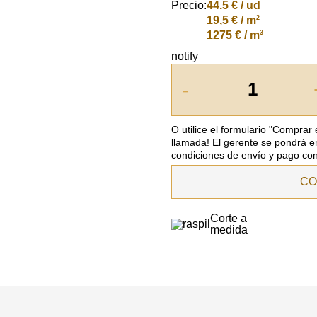
Precio:
44.5
€ / ud
2
19,5 € / m
3
1275 € / m
notify
-
O utilice el formulario "Comprar
llamada! El gerente se pondrá e
condiciones de envío y pago con
CO
Corte a
medida