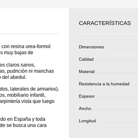
SKU
JE SU
CARACTERÍSTICAS
Nombre
ERTIR
Costo unitario:
EDIDO
 con resina urea-formol
Dimensiones
Su pedido:
nes muy bajas de
Cantidad:
350
ud
Calidad
os claros sanos,
tas, pudrición ni manchas
Material
o del abedul.
Resistencia a la humedad
os, laterales de armarios),
Total 
, mobiliario infantil,
Espesor
arpintería vista que luego
Ancho
ido en España y toda
Longitud
nde se busca una cara
Después de enviar