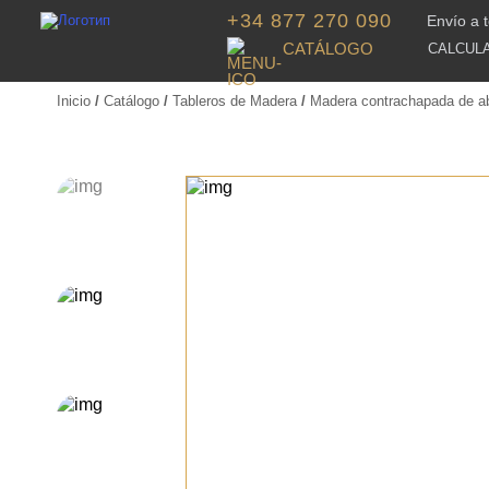
+34 877 270 090
Envío a 
CATÁLOGO
CALCUL
Inicio
/
Catálogo
/
Tableros de Madera
/
Madera contrachapada de a