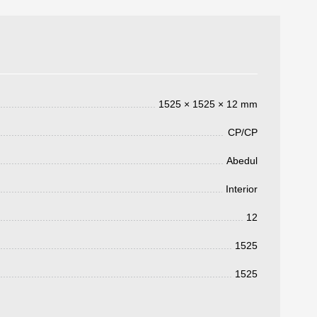
1525 × 1525 × 12 mm
CP/CP
Abedul
3050 €
a pagar:
Interior
12
1525
1525
 su solicitud, nos pondremos en
d.
s métodos de pago y entrega.