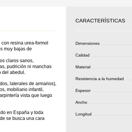
SKU
JE SU
CARACTERÍSTICAS
Nombre
ERTIR
Costo unitario:
EDIDO
 con resina urea-formol
Dimensiones
Su pedido:
nes muy bajas de
Cantidad:
350
ud
Calidad
os claros sanos,
tas, pudrición ni manchas
Material
o del abedul.
Total 
Resistencia a la humedad
os, laterales de armarios),
, mobiliario infantil,
Espesor
arpintería vista que luego
Ancho
ido en España y toda
Longitud
Después de enviar
nde se busca una cara
contacto con uste
y discutiremos lo