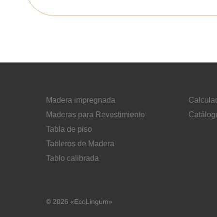
Madera impregnada
Calcula
Maderas para Revestimiento
Catálog
Tabla de piso
Tableros de Madera
Tablo calibrada
© 2026 «EcoLingum»