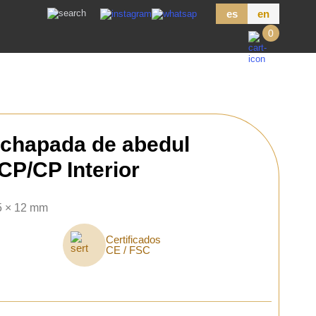
es
en
0
chapada de abedul
CP/CP Interior
5 × 12 mm
Certificados
CE / FSC