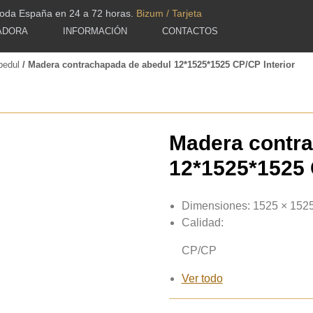
toda España en 24 a 72 horas.
Bizum / Tarjeta
ADORA
INFORMACIÓN
CONTACTOS
bedul
/ Madera contrachapada de abedul 12*1525*1525 CP/CP Interior
Madera contra
12*1525*1525 
Dimensiones:
1525 × 152
Calidad:
CP/CP
Ver todo