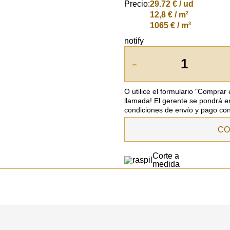
Precio:
29.72
€ / ud
2
12,8 € / m
3
1065 € / m
notify
-
O utilice el formulario "Comprar
llamada! El gerente se pondrá e
condiciones de envío y pago con
CO
Corte a
medida