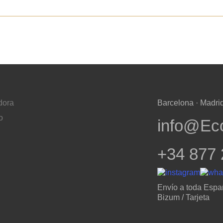
dora
Barcelona · Madrid
o
info@Ec
+34 877 
Envío a toda Espa
Bizum / Tarjeta