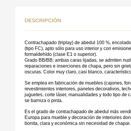
DE
DESCRIPCIÓN
DATOS PARA REV
COMUNICACIONES A P
Contrachapado (triplay) de abedul 100 %, encolado
(tipo FC), apto sólo para uso interior y con emisio
formaldehído (clase E1 o superior).
Grado BB/BB: ambas caras lijadas, se admiten nud
reparaciones e inserciones de chapa, pero sin grie
oscuras. Color muy claro, casi blanco, característic
Se emplea en fabricación de muebles (cajones, fond
revestimientos interiores, paneles decorativos, techos
juguetes, corte láser, manualidades y todo tipo de c
se barniza o pinta.
Es el grado de contrachapado de abedul más vend
Acepto el procesamiento
datos personales
.
Europa para mueble y decoración de interiores do
Todos los campos son obligatorios.
bonita, clara y económica sin necesidad de chapar.