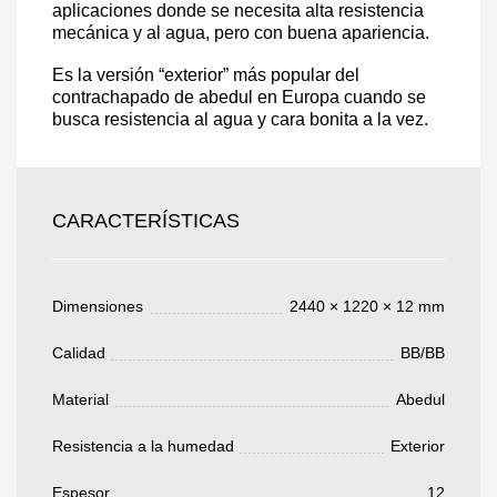
aplicaciones donde se necesita alta resistencia
mecánica y al agua, pero con buena apariencia.
Es la versión “exterior” más popular del
Acepto el procesamiento
datos personales
.
contrachapado de abedul en Europa cuando se
busca resistencia al agua y cara bonita a la vez.
Todos los campos son obligatorios.
3050 €
Total a pagar:
CARACTERÍSTICAS
Dimensiones
2440 × 1220 × 12 mm
Después de enviar su solicitud, nos
Calidad
BB/BB
pondremos en contacto con usted.
y discutiremos los métodos de pago y entrega.
Material
Abedul
Resistencia a la humedad
Exterior
Espesor
12