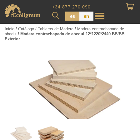
+34 877 270 090
es
en
Inicio
/
Catálogo
/
Tableros de Madera
/
Madera contrachapada de
abedul
/ Madera contrachapada de abedul 12*1220*2440 BB/BB
Exterior
Madera impregnada
Maderas para Revestimiento
Tabla de piso
Tableros de Madera
Tablo calibrada