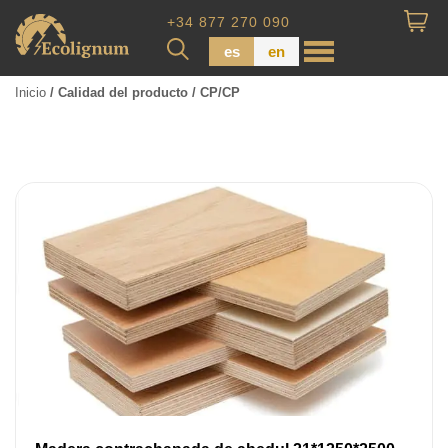
+34 877 270 090
es
en
Inicio
/ Calidad del producto / CP/CP
Madera impregnada
Maderas para Revestimiento
Tabla de piso
Tableros de Madera
Tablo calibrada