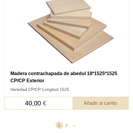
Madera contrachapada de abedul 18*1525*1525
CP/CP Exterior
Variedad CP/CP
·
Longitud 1525
40,00
€
Añadir al carrito
1
2
→