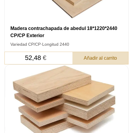
Madera contrachapada de abedul 18*1220*2440
CP/CP Exterior
Variedad CP/CP
·
Longitud 2440
52,48
€
Añadir al carrito
DEJE SU
DATOS PARA REVERTIR
COMUNICACIONES A PEDIDO
SKU
Nombre
Costo unitario:
Su pedido: