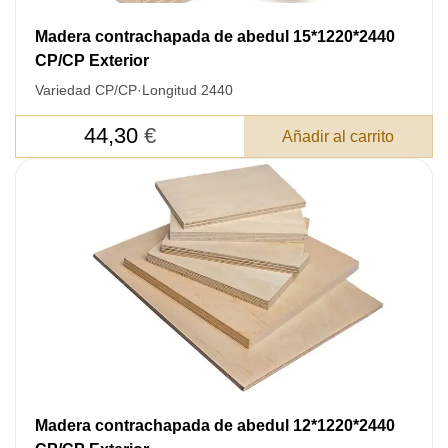
Cantidad:
350
ud
Madera contrachapada de abedul 15*1220*2440
CP/CP Exterior
Variedad CP/CP
·
Longitud 2440
44,30
€
Añadir al carrito
Acepto el procesamiento
datos personales
.
Todos los campos son obligatorios.
3050 €
Total a pagar:
Madera contrachapada de abedul 12*1220*2440