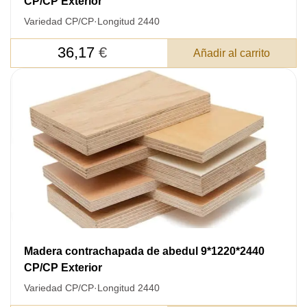
CP/CP Exterior
Después de enviar su solicitud, nos
Variedad CP/CP
·
Longitud 2440
pondremos en contacto con usted.
y discutiremos los métodos de pago y entrega.
36,17
€
Añadir al carrito
Madera contrachapada de abedul 9*1220*2440
CP/CP Exterior
Variedad CP/CP
·
Longitud 2440