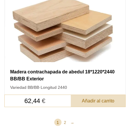
Madera contrachapada de abedul 18*1220*2440
BB/BB Exterior
Variedad BB/BB
·
Longitud 2440
62,44
€
Añadir al carrito
1
2
→