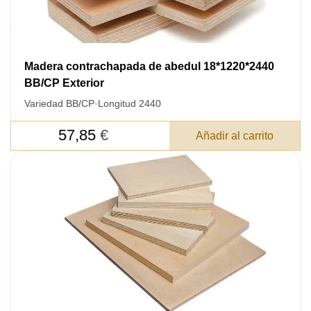
Madera contrachapada de abedul 18*1220*2440
BB/CP Exterior
Variedad BB/CP
·
Longitud 2440
57,85
€
Añadir al carrito
DEJE SU
DATOS PARA REVERTIR
COMUNICACIONES A PEDIDO
SKU
Nombre
Costo unitario:
Su pedido: