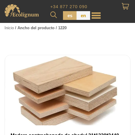
+34 877 270 090
es
en
Inicio
/ Ancho del producto / 1220
Madera impregnada
Maderas para Revestimiento
Tabla de piso
Tableros de Madera
Tablo calibrada