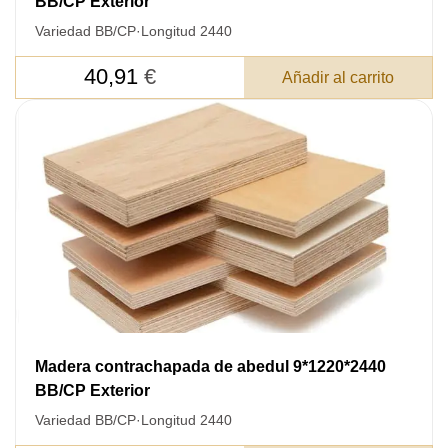
BB/CP Exterior
Después de enviar su solicitud, nos
Variedad BB/CP
·
Longitud 2440
pondremos en contacto con usted.
y discutiremos los métodos de pago y entrega.
40,91
€
Añadir al carrito
Madera contrachapada de abedul 9*1220*2440
BB/CP Exterior
Variedad BB/CP
·
Longitud 2440