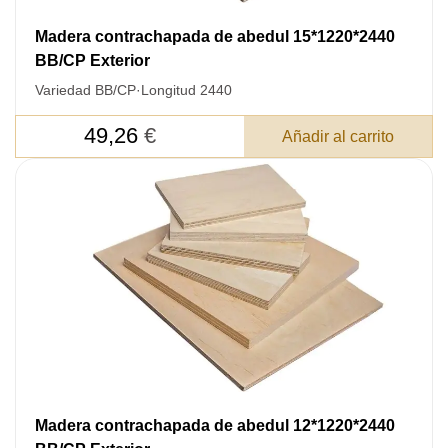
Cantidad:
350
ud
Madera contrachapada de abedul 15*1220*2440
BB/CP Exterior
Variedad BB/CP
·
Longitud 2440
49,26
€
Añadir al carrito
Acepto el procesamiento
datos personales
.
Todos los campos son obligatorios.
3050 €
Total a pagar:
Madera contrachapada de abedul 12*1220*2440