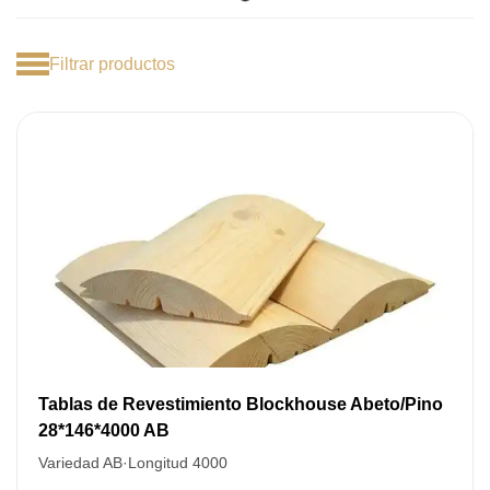
Filtrar productos
DEJE SU
Tablas de Revestimiento Blockhouse Abeto/Pino
DATOS PARA REVERTIR
28*146*4000 AB
COMUNICACIONES A PEDIDO
Variedad AB
·
Longitud 4000