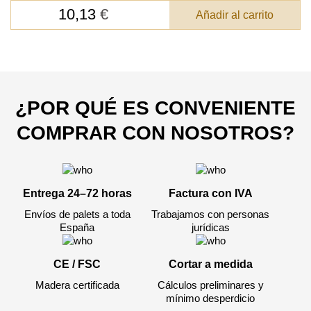
10,13
€
Añadir al carrito
SKU
Nombre
Costo unitario:
Su pedido:
¿POR QUÉ ES CONVENIENTE
Cantidad:
350
ud
COMPRAR CON NOSOTROS?
Entrega 24–72 horas
Factura con IVA
Envíos de palets a toda
Trabajamos con personas
España
jurídicas
Acepto el procesamiento
datos personales
.
CE / FSC
Cortar a medida
Todos los campos son obligatorios.
Madera certificada
Cálculos preliminares y
mínimo desperdicio