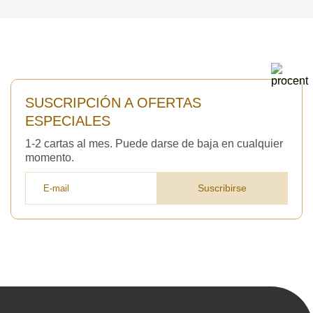
3050 €
Total a pagar:
SUSCRIPCIÓN A OFERTAS
Después de enviar su solicitud, nos
pondremos en contacto con usted.
ESPECIALES
y discutiremos los métodos de pago y entrega.
1-2 cartas al mes. Puede darse de baja en cualquier
momento.
Suscribirse