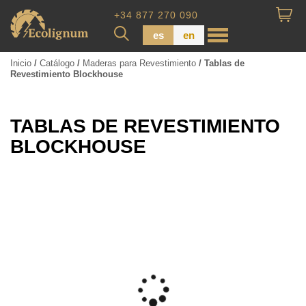
+34 877 270 090
es
en
Inicio
/
Catálogo
/
Maderas para Revestimiento
/ Tablas de
Revestimiento Blockhouse
Madera impregnada
Maderas para Revestimiento
TABLAS DE REVESTIMIENTO
Tabla de piso
BLOCKHOUSE
Tableros de Madera
Tablo calibrada