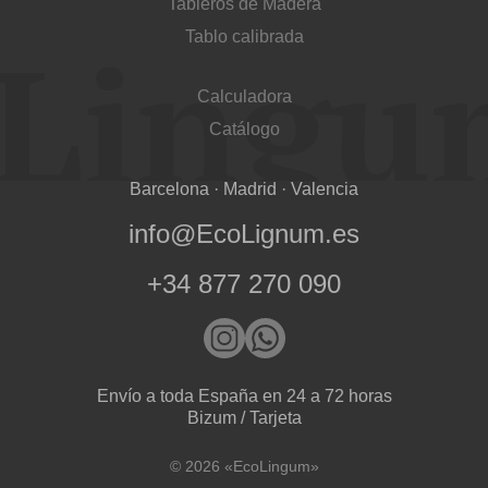
Tableros de Madera
Tablo calibrada
Calculadora
Acepto el procesamiento
datos personales
.
Catálogo
Todos los campos son obligatorios.
Barcelona · Madrid · Valencia
3050 €
Total a pagar:
info@EcoLignum.es
+34 877 270 090
Después de enviar su solicitud, nos
pondremos en contacto con usted.
y discutiremos los métodos de pago y entrega.
Envío a toda España en 24 a 72 horas
Bizum / Tarjeta
© 2026 «EcoLingum»