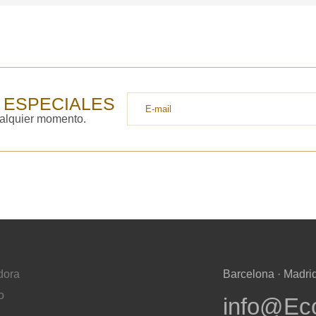
Después de enviar
contacto con uste
y discutiremos lo
 ESPECIALES
ualquier momento.
dora
Barcelona · Madrid
o
info@Ec