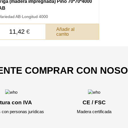
Viga (madera impregnada) Pino 70*70*4000
AB
Variedad AB
·
Longitud 4000
Añadir al
11,42
€
carrito
SKU
JE SU
Nombre
ERTIR
Costo unitario:
EDIDO
IENTE COMPRAR CON NOS
Su pedido:
Cantidad:
350
ud
Total 
tura con IVA
CE / FSC
 con personas jurídicas
Madera certificada