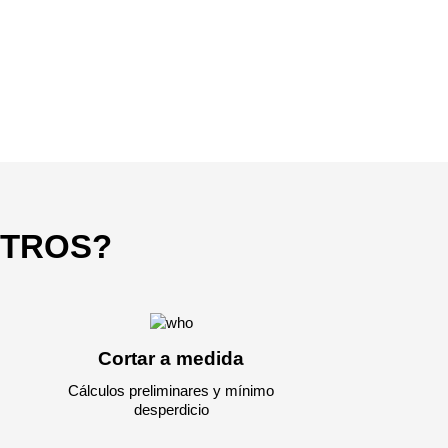
OTROS?
3050 €
a pagar:
Cortar a medida
Cálculos preliminares y mínimo
desperdicio