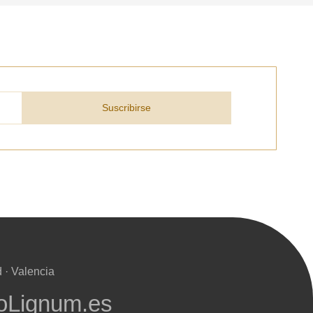
 su solicitud, nos pondremos en
d.
s métodos de pago y entrega.
Suscribirse
 · Valencia
oLignum.es