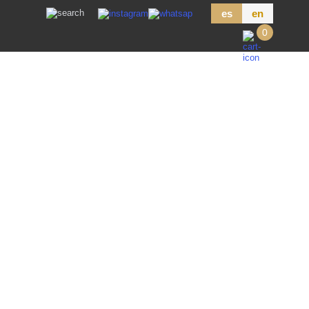
es
en
0