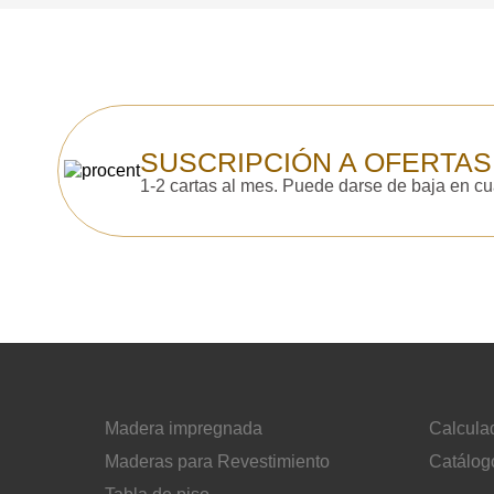
Acepto el procesamiento
datos personales
.
Todos los campos son obligatorios.
SUSCRIPCIÓN A OFERTAS
1-2 cartas al mes. Puede darse de baja en c
Madera impregnada
Calcula
Maderas para Revestimiento
Catálog