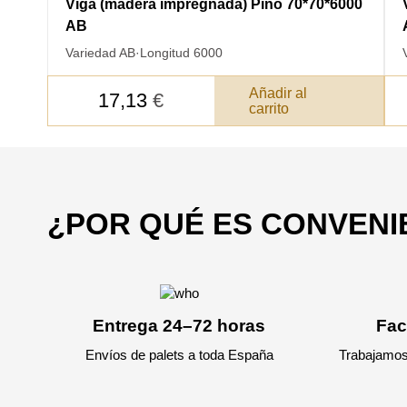
Viga (madera impregnada) Pino 70*70*6000
AB
Variedad AB
·
Longitud 6000
Añadir al
17,13
€
carrito
DE
DATOS PARA REV
COMUNICACIONES A P
¿POR QUÉ ES CONVEN
Entrega 24–72 horas
Fac
Envíos de palets a toda España
Trabajamos