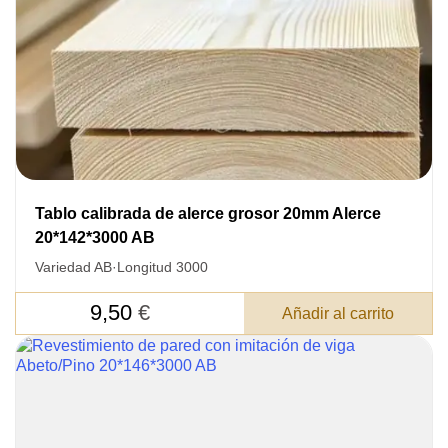
Su pedido:
Cantidad:
350
ud
Tablo calibrada de alerce grosor 20mm Alerce
20*142*3000 AB
Acepto el procesamiento
datos personales
.
Variedad AB
·
Longitud 3000
Todos los campos son obligatorios.
9,50
€
Añadir al carrito
3050 €
Total a pagar: