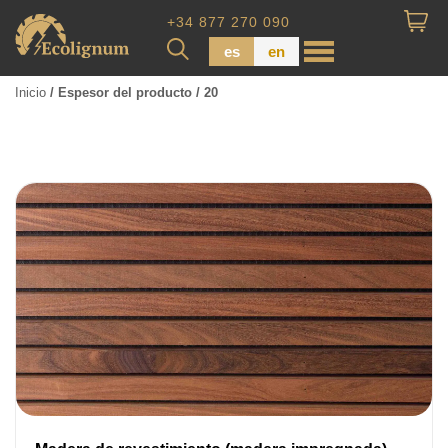
+34 877 270 090
es
en
Inicio
/ Espesor del producto / 20
Madera impregnada
Maderas para Revestimiento
Tabla de piso
Tableros de Madera
Tablo calibrada