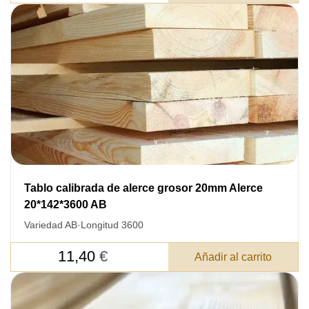
DEJE SU
DATOS PARA REVERTIR
Tablo calibrada de alerce grosor 20mm Alerce
20*142*3600 AB
COMUNICACIONES A PEDIDO
Variedad AB
·
Longitud 3600
11,40
€
SKU
Añadir al carrito
Nombre
Costo unitario: