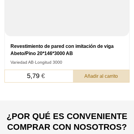
Después de enviar su solicitud, nos
pondremos en contacto con usted.
y discutiremos los métodos de pago y entrega.
Revestimiento de pared con imitación de viga
Abeto/Pino 20*146*3000 AB
Variedad AB
·
Longitud 3000
5,79
€
Añadir al carrito
¿POR QUÉ ES CONVENIENTE
COMPRAR CON NOSOTROS?