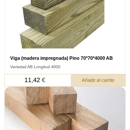
DEJE SU
DATOS PARA REVERTIR
COMUNICACIONES A PEDIDO
SKU
Viga (madera impregnada) Pino 70*70*4000 AB
Nombre
Variedad AB
·
Longitud 4000
Costo unitario:
11,42
€
Añadir al carrito
Su pedido:
Cantidad:
350
ud