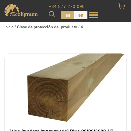
+34 877 270 090
es
en
Inicio
/ Clase de protección del producto / 4
Madera impregnada
Maderas para Revestimiento
Tabla de piso
Tableros de Madera
Tablo calibrada