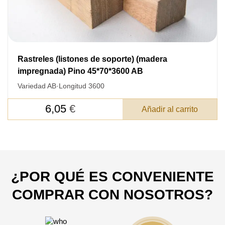
Acepto el procesamiento
datos personales
.
Todos los campos son obligatorios.
Rastreles (listones de soporte) (madera
impregnada) Pino 45*70*3600 AB
3050 €
Total a pagar:
Variedad AB
·
Longitud 3600
6,05
€
Añadir al carrito
Después de enviar su solicitud, nos
pondremos en contacto con usted.
y discutiremos los métodos de pago y entrega.
¿POR QUÉ ES CONVENIENTE
COMPRAR CON NOSOTROS?