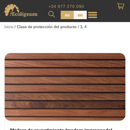
+34 877 270 090
es
en
Inicio
/ Clase de protección del producto / 3, 4
Madera impregnada
Maderas para Revestimiento
Tabla de piso
Tableros de Madera
Tablo calibrada