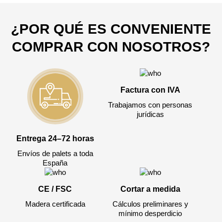
3050 €
Total a pagar:
¿POR QUÉ ES CONVENIENTE
COMPRAR CON NOSOTROS?
Después de enviar su solicitud, nos
pondremos en contacto con usted.
Factura con IVA
y discutiremos los métodos de pago y entrega.
Trabajamos con personas
jurídicas
Entrega 24–72 horas
Envíos de palets a toda
España
CE / FSC
Cortar a medida
Madera certificada
Cálculos preliminares y
mínimo desperdicio