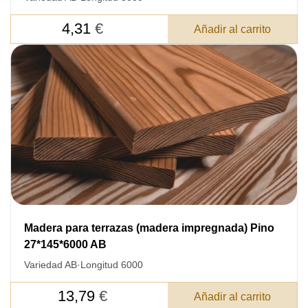
4,31
€
Añadir al carrito
Madera para terrazas (madera impregnada) Pino
DEJE SU
27*145*6000 AB
DATOS PARA REVERTIR
Variedad AB
·
Longitud 6000
COMUNICACIONES A PEDIDO
13,79
€
Añadir al carrito