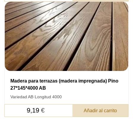
SKU
Nombre
Costo unitario:
Su pedido:
Cantidad:
350
ud
Madera para terrazas (madera impregnada) Pino
27*145*4000 AB
Variedad AB
·
Longitud 4000
9,19
€
Añadir al carrito
Acepto el procesamiento
datos personales
.
Todos los campos son obligatorios.