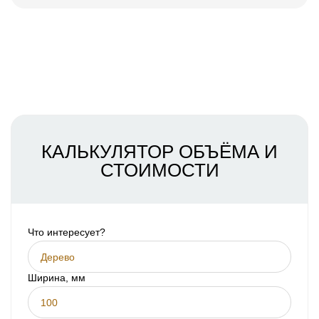
COMUNICACIONES A PEDIDO
SKU
Nombre
Costo unitario:
Su pedido:
Cantidad:
350
ud
КАЛЬКУЛЯТОР ОБЪЁМА И
СТОИМОСТИ
Что интересует?
Дерево
Ширина, мм
Acepto el procesamiento
datos personales
.
Todos los campos son obligatorios.