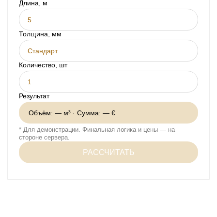
Длина, м
3050 €
Total a pagar:
Толщина, мм
Стандарт
Количество, шт
Después de enviar su solicitud, nos
Результат
pondremos en contacto con usted.
y discutiremos los métodos de pago y entrega.
Объём:
— м³ · Сумма:
— €
* Для демонстрации. Финальная логика и цены — на
стороне сервера.
РАССЧИТАТЬ