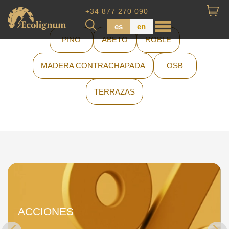
+34 877 270 090
es
en
PINO
ABETO
ROBLE
MADERA CONTRACHAPADA
OSB
Madera impregnada
Maderas para Revestimiento
TERRAZAS
Tabla de piso
Tableros de Madera
Tablo calibrada
ACCIONES